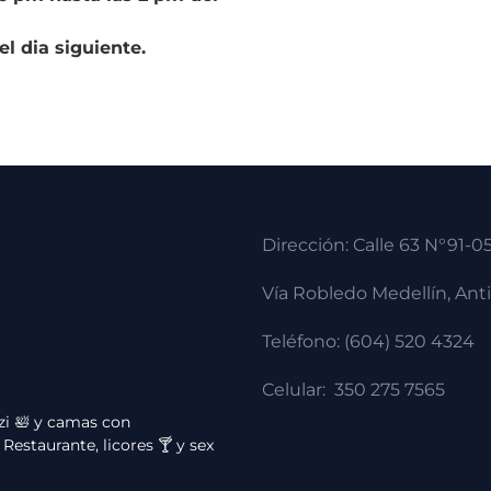
l dia siguiente.
Dirección: Calle 63 N°91-0
Vía Robledo Medellín, Ant
Teléfono: (604) 520 4324
Celular: 350 275 7565
zi 🛀 y camas con
estaurante, licores 🍸 y sex